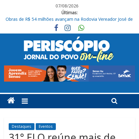
07/08/2026
Últimas:
Em casa, Ituano Sub-20 perde para o Red Bull Bragantino
Ituano quer união para vencer o Barra neste sábado
Feira + Itu acontece neste final de semana na Praça do Carmo
Programa de requalificação asfáltica inicia nova etapa no São
Judas Tadeu
Obras de R$ 54 milhões avançam na Rodovia Vereador José de
Moraes, em Cabreúva
Destaques
Eventos
31° ELO reúne mais de