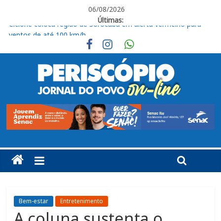
06/08/2026
Últimas:
“Michael” retorna ao Cine Plaza Itu em sessão especial pelo
aniversário do Rei do Pop
Lei Maria da Penha: 20 anos de uma conquista que exige
compromisso e ação constantes
Júri condena homem a oito anos de prisão por tentativa de
feminicídio em Itu
Bienal do Livro de São Paulo apresenta programação oficial da
maior edição de sua história
Ciclone coloca região de Sorocaba em alerta vermelho para
ventos de até 100 km/h
Bem-estar
Entretenimento
A coluna sustenta o