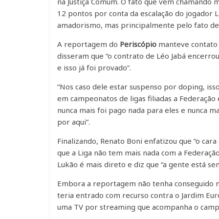
na Justiça Comum. O fato que vem chamando ma
12 pontos por conta da escalação do jogador Lé
amadorismo, mas principalmente pelo fato de
A reportagem do
Periscópio
manteve contato 
disseram que “o contrato de Léo Jabá encerrou
e isso já foi provado”.
“Nos caso dele estar suspenso por doping, isso
em campeonatos de ligas filiadas a Federação 
nunca mais foi pago nada para eles e nunca m
por aqui”.
Finalizando, Renato Boni enfatizou que “o cara
que a Liga não tem mais nada com a Federação P
Lukão é mais direto e diz que “a gente está se
Embora a reportagem não tenha conseguido ma
teria entrado com recurso contra o Jardim Eur
uma TV por streaming que acompanha o campeo