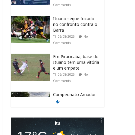
Comments
Ituano segue focado
no confronto contra o
Barra
05/08/2026
No
Comments
Em Piracicaba, base do
Ituano tem uma vitória
e um empate
05/08/2026
No
Comments
Campeonato Amador
Série Ouro tem
sequência em Itu
05/08/2026
No
Comments
Itu
Itu recebe o NPC