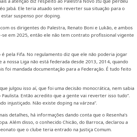
is a atenção diz respeito ao Palestra Novo Itu que perdeu
o Jabá. Ele teria atuado sem reverter sua situação para o
 estar suspenso por doping.
com os dirigentes do Palestra, Renato Boni e Lukão, e ambos
-se em 2025, então ele não tem contrato profissional vigente
 é pela Fifa. No regulamento diz que ele não poderia jogar
e a nossa Liga não está federada desde 2013, 2014, quando
ais foi mandada documentação para a Federação. É tudo feito
 que julgou isso aí, que foi uma decisão monocrática, nem sabia
aulista. Então acredito que a gente vai reverter isso tudo”.
ndo injustiçado. Não existe doping na várzea”.
is detalhes, há informações dando conta que o Resenha’s
opa. Além disso, o conhecido Chicão, do Barroca, declarou a
nato que o clube teria entrado na Justiça Comum.