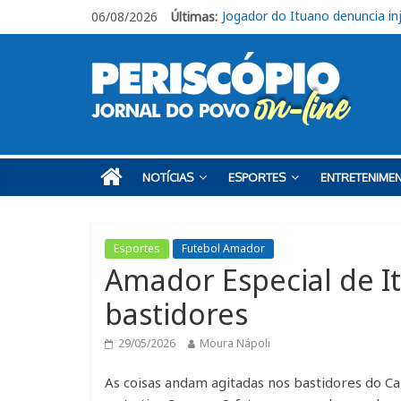
06/08/2026
Últimas:
Jovem morre após acidente na
Ituano segue focado no confr
Em Piracicaba, base do Ituan
Campeonato Amador Série Ou
Jogador do Ituano denuncia inj
NOTÍCIAS
ESPORTES
ENTRETENIME
Esportes
Futebol Amador
Amador Especial de It
bastidores
29/05/2026
Moura Nápoli
As coisas andam agitadas nos bastidores do C