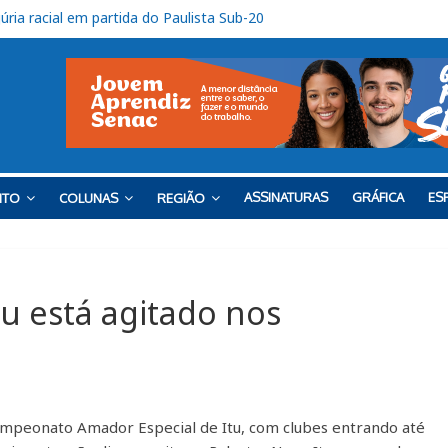
 SP-075, em Itu
onto contra o Barra
o tem uma vitória e um empate
ro tem sequência em Itu
úria racial em partida do Paulista Sub-20
ASSINATURAS
GRÁFICA
ESP
NTO
COLUNAS
REGIÃO
u está agitado nos
ampeonato Amador Especial de Itu, com clubes entrando até