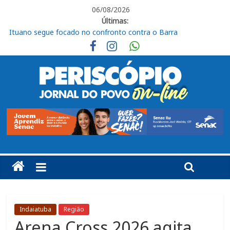
06/08/2026
Últimas:
Ituano segue focado no confronto contra o Barra
Em Piracicaba, base do Ituano tem uma vitória e um empate
Campeonato Amador Série Ouro tem sequência em Itu
Jogador do Ituano denuncia injúria racial em partida do Paulista
Sub-20
Jovem morre após acidente na SP-075, em Itu
Indaiatuba
Região
Arena Cross 2026 agita