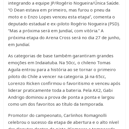
integrando a equipe JP/Rogério Nogueira/Única Saúde.
“O Dean estava em primeiro, mas furou o pneu da
moto e o Enzo Lopes venceu esta etapa”, comenta o
deputado estadual e ex-piloto Rogério Nogueira (PSD).
“Mas a próxima será em Jundiaí, com vitória.” A
próxima etapa do Arena Cross será no dia 27 de junho,
em Jundiaí.
As categorias de base também garantiram grandes
emoções em Indaiatuba. Na 50cc, o chileno Tomas
Aguila entrou para a história ao se tornar o primeiro
piloto do Chile a vencer na categoria. Já na 65cc,
Lorenzo Ricken confirmou o favoritismo e venceu após
liderar praticamente toda a bateria. Pela AX2, Gabi
Andrigo dominou a prova de ponta a ponta e largou
como um dos favoritos ao título da temporada.
Promotor do campeonato, Carlinhos Romagnolli
celebrou o sucesso da etapa de abertura e o alto nível
das disputas dentro da pista. “Começar a temporada