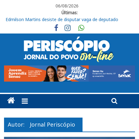
06/08/2026
Últimas:
Edmilson Martins desiste de disputar vaga de deputado
estadual nas eleições de 2026
Queda dos empregos formais em Itu reflete cenário
econômico e desafia setores estratégicos
Uso do spray de pimenta exige limites e orientação, alerta
advogada de Itu
Comércio de rua em Itu aposta em alta nas vendas para o Dia
dos Pais
3ª Festa Solidária de Itu e Região mobiliza comunidade em prol
do Hospital Amaral Carvalho
Autor:
Jornal Periscópio