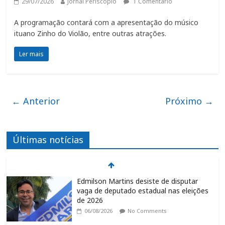
29/07/2026
Jornal Periscópio
1 Comentário
A programação contará com a apresentação do músico
ituano Zinho do Violão, entre outras atrações.
Ler mais
← Anterior
Próximo →
Últimas notícias
Queda dos empregos formais em Itu
reflete cenário econômico e desafia
setores estratégicos
06/08/2026
No Comments