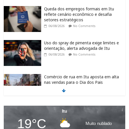
Uso do spray de pimenta exige limites e
orientação, alerta advogada de Itu
06/08/2026
No Comments
Comércio de rua em Itu aposta em alta
nas vendas para o Dia dos Pais
06/08/2026
No Comments
Itu participa da Jornada do Patrimônio
2026 com atividades culturais gratuitas
06/08/2026
No Comments
3ª Festa Solidária de Itu e Região
Itu
mobiliza comunidade em prol do
19°C
Hospital Amaral Carvalho
Muito nublado
06/08/2026
No Comments