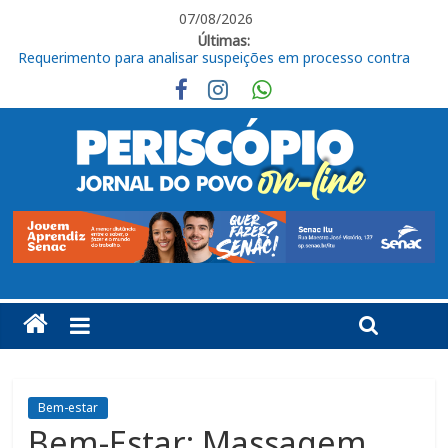
07/08/2026
Últimas:
Livro “Roberto de Francisco, organista em Itu” será lançado
nesta sexta
CEUNSP apresenta novos espaços do Bloco K no Campus
Salto
Itu registra alta no Ideb e alcança nota 6,5 nos anos iniciais do
Ensino Fundamental
Fraternidades Franciscanas realizam ação solidária em
benefício do Lar Santo Inácio, em Itu
Requerimento para analisar suspeições em processo contra
Moacir Cova é rejeitado
Bem-estar
Bem-Estar: Massagem,