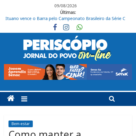
09/08/2026
Últimas:
José Renato Nalini: Teimosia mata
Obras de R$ 54 milhões avançam na Rodovia Vereador José de
Moraes, em Cabreúva
Em casa, Ituano Sub-20 perde para o Red Bull Bragantino
Ituano quer união para vencer o Barra neste sábado
Ituano vence o Barra pelo Campeonato Brasileiro da Série C
Bem-estar
Como manter a