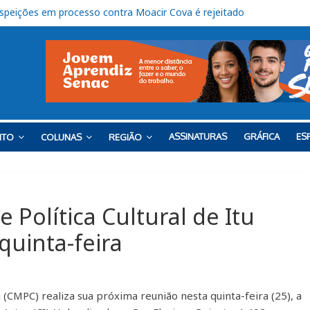
rganista em Itu” será lançado nesta sexta
ços do Bloco K no Campus Salto
cança nota 6,5 nos anos iniciais do Ensino Fundamental
lizam ação solidária em benefício do Lar Santo Inácio, em Itu
uspeições em processo contra Moacir Cova é rejeitado
ASSINATURAS
GRÁFICA
ESP
NTO
COLUNAS
REGIÃO
 Política Cultural de Itu
quinta-feira
u (CMPC) realiza sua próxima reunião nesta quinta-feira (25), a