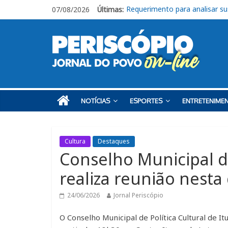
07/08/2026
Últimas:
Livro “Roberto de Francisco, o
CEUNSP apresenta novos espa
Itu registra alta no Ideb e al
Fraternidades Franciscanas rea
Requerimento para analisar s
NOTÍCIAS
ESPORTES
ENTRETENIME
Cultura
Destaques
Conselho Municipal de
realiza reunião nesta 
24/06/2026
Jornal Periscópio
O Conselho Municipal de Política Cultural de It