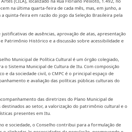
Artes (CILA), localizado na Rua Floriano Peixoto, 1.492, no
cem na última quarta-feira de cada mês, mas, em junho, a
a quinta-feira em razão do jogo da Seleção Brasileira pela
justificativas de ausências, aprovação de atas, apresentação
 e Patrimônio Histórico e a discussão sobre acessibilidade e
selho Municipal de Política Cultural é um órgão colegiado,
gra o Sistema Municipal de Cultura de Itu. Com composição
o e da sociedade civil, o CMPC é o principal espaço de
panhamento e avaliação das políticas públicas culturais do
o acompanhamento das diretrizes do Plano Municipal de
s destinados ao setor, a valorização do patrimônio cultural e o
sticas presentes em Itu.
 e sociedade, o Conselho contribui para a formulação de
ntes e alinhadas às necessidades da população, promovendo o