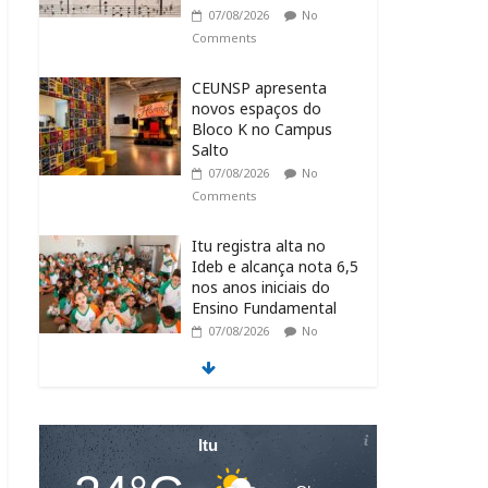
07/08/2026
No
Comments
CEUNSP apresenta
novos espaços do
Bloco K no Campus
Salto
07/08/2026
No
Comments
Itu registra alta no
Ideb e alcança nota 6,5
nos anos iniciais do
Ensino Fundamental
07/08/2026
No
Comments
Fraternidades
Franciscanas realizam
ação solidária em
Itu
benefício do Lar Santo
Inácio, em Itu