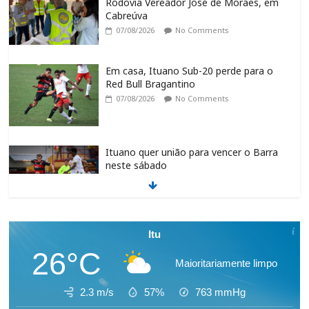
Rodovia Vereador José de Moraes, em
Cabreúva
07/08/2026
No Comments
Em casa, Ituano Sub-20 perde para o
Red Bull Bragantino
07/08/2026
No Comments
Ituano quer união para vencer o Barra
neste sábado
07/08/2026
No Comments
Feira + Itu acontece neste final de
Itu
semana na Praça do Carmo
26°C
07/08/2026
No Comments
Maioritariamente limpo
2.3 m/s
57%
763
mmHg