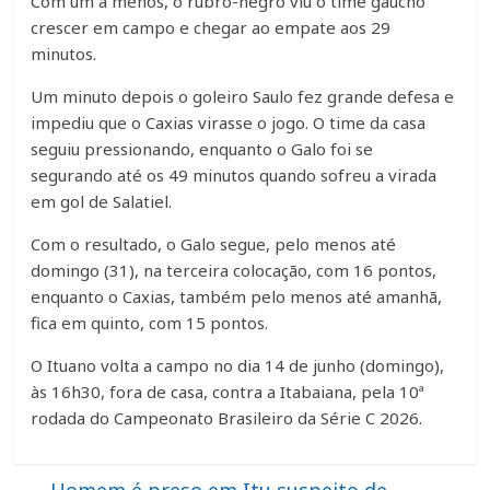
Com um a menos, o rubro-negro viu o time gaúcho
crescer em campo e chegar ao empate aos 29
minutos.
Um minuto depois o goleiro Saulo fez grande defesa e
impediu que o Caxias virasse o jogo. O time da casa
seguiu pressionando, enquanto o Galo foi se
segurando até os 49 minutos quando sofreu a virada
em gol de Salatiel.
Com o resultado, o Galo segue, pelo menos até
domingo (31), na terceira colocação, com 16 pontos,
enquanto o Caxias, também pelo menos até amanhã,
fica em quinto, com 15 pontos.
O Ituano volta a campo no dia 14 de junho (domingo),
às 16h30, fora de casa, contra a Itabaiana, pela 10ª
rodada do Campeonato Brasileiro da Série C 2026.
←
Homem é preso em Itu suspeito de