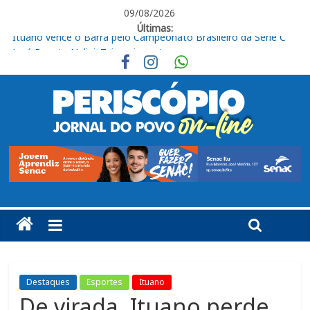
09/08/2026
Últimas:
José Renato Nalini: Teimosia mata
Obras de R$ 54 milhões avançam na Rodovia Vereador José de
Moraes, em Cabreúva
Em casa, Ituano Sub-20 perde para o Red Bull Bragantino
Ituano quer união para vencer o Barra neste sábado
Ituano vence o Barra pelo Campeonato Brasileiro da Série C
Destaques
Esportes
Ituano
De virada, Ituano perde