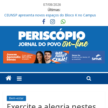
07/08/2026
Últimas:
CEUNSP apresenta novos espaços do Bloco K no Campus
Salto
Itu registra alta no Ideb e alcança nota 6,5 nos anos iniciais do
Ensino Fundamental
Fraternidades Franciscanas realizam ação solidária em
benefício do Lar Santo Inácio, em Itu
CIS abre 10 vagas de estágio para estudantes de diversas
áreas em Itu
Livro “Roberto de Francisco, organista em Itu” será lançado
nesta sexta
Bem-estar
Exercite a alegria nestes