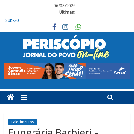
06/08/2026
Últimas:
Jovem morre após acidente na SP-075, em Itu
Ituano segue focado no confronto contra o Barra
Em Piracicaba, base do Ituano tem uma vitória e um empate
Campeonato Amador Série Ouro tem sequência em Itu
Jogador do Ituano denuncia injúria racial em partida do Paulista
Sub-20
Falecimentos
Funerária Barbieri –