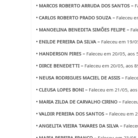
• MARCOS ROBERTO ARRUDA DOS SANTOS –
Fa
• CARLOS ROBERTO PRADO SOUZA –
Faleceu e
• MANOELINA BENEDITA SIMÕES FELIPE –
Fal
• ENILDE PEREIRA DA SILVA –
Faleceu em 19/05,
• HANDERSON PIRES –
Faleceu em 20/05, aos 
• DIRCE BENEDETTI –
Faleceu em 20/05, aos 89
• NEUSA RODRIGUES MACIEL DE ASSIS –
Falece
• CLEUSA LOPES BONI –
Faleceu em 21/05, aos
• MARIA ZILDA DE CARVALHO CIRINO –
Faleceu
• VALDIR PEREIRA DOS SANTOS –
Faleceu em 22
• ANGELITA VIEIRA TAVARES DA SILVA –
Falece
• MARIA PEREIRA FRANCO –
Faleceu em 23/05,