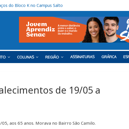
ços do Bloco K no Campus Salto
cança nota 6,5 nos anos iniciais do Ensino Fundamental
lizam ação solidária em benefício do Lar Santo Inácio, em Itu
para estudantes de diversas áreas em Itu
rganista em Itu” será lançado nesta sexta
ASSINATURAS
GRÁFICA
ESP
NTO
COLUNAS
REGIÃO
Falecimentos de 19/05 a
05, aos 65 anos. Morava no Bairro São Camilo.