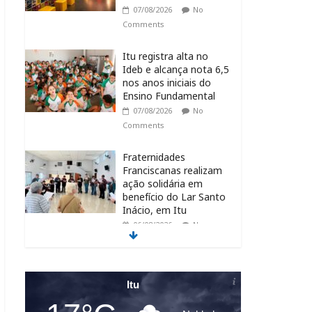
07/08/2026
No
Comments
Itu registra alta no
Ideb e alcança nota 6,5
nos anos iniciais do
Ensino Fundamental
07/08/2026
No
Comments
Fraternidades
Franciscanas realizam
ação solidária em
benefício do Lar Santo
Inácio, em Itu
06/08/2026
No
Comments
CIS abre 10 vagas de
estágio para
Itu
estudantes de diversas
áreas em Itu