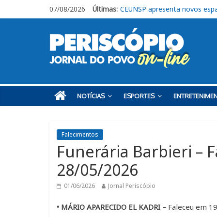
07/08/2026
Últimas:
CEUNSP apresenta novos espa
Itu registra alta no Ideb e al
Fraternidades Franciscanas rea
CIS abre 10 vagas de estágio 
Livro “Roberto de Francisco, o
NOTÍCIAS
ESPORTES
ENTRETENIME
Falecimentos
Funerária Barbieri – 
28/05/2026
01/06/2026
Jornal Periscópio
• MÁRIO APARECIDO EL KADRI –
Faleceu em 19/