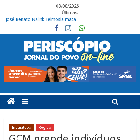
08/08/2026
Últimas:
Obras de R$ 54 milhões avançam na Rodovia Vereador José de
Moraes, em Cabreúva
Em casa, Ituano Sub-20 perde para o Red Bull Bragantino
Ituano quer união para vencer o Barra neste sábado
Feira + Itu acontece neste final de semana na Praça do Carmo
José Renato Nalini: Teimosia mata
Indaiatuba
Região
GCM prende indivíduos