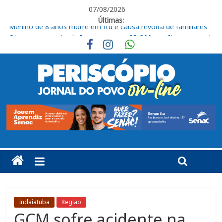
07/08/2026
Últimas:
Obra provoca interdições parciais na SP-300, em Itu, a partir de
17 de agosto
Requerimento para analisar suspeições em processo contra
Moacir Cova é rejeitado
Livro “Roberto de Francisco, organista em Itu” será lançado
nesta sexta
CEUNSP apresenta novos espaços do Bloco K no Campus
Salto
Menino de 8 anos morre em Itu e causa revolta de familiares
Indaiatuba
Região
GCM sofre acidente na