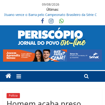
09/08/2026
Últimas:
José Renato Nalini: Teimosia mata
Obras de R$ 54 milhões avançam na Rodovia Vereador José de
Moraes, em Cabreúva
Em casa, Ituano Sub-20 perde para o Red Bull Bragantino
Ituano quer união para vencer o Barra neste sábado
Ituano vence o Barra pelo Campeonato Brasileiro da Série C
Polícia
Homem acaba preso