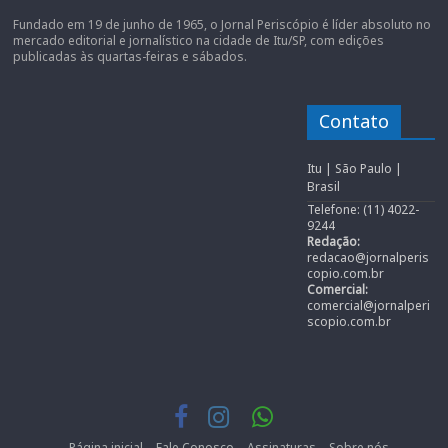
Fundado em 19 de junho de 1965, o Jornal Periscópio é líder absoluto no
mercado editorial e jornalístico na cidade de Itu/SP, com edições
publicadas às quartas-feiras e sábados.
Contato
Itu | São Paulo |
Brasil
Telefone: (11) 4022-
9244
Redação:
redacao@jornalperis
copio.com.br
Comercial:
comercial@jornalperi
scopio.com.br
Página inicial
Fale Conosco
Assinaturas
Sobre nós