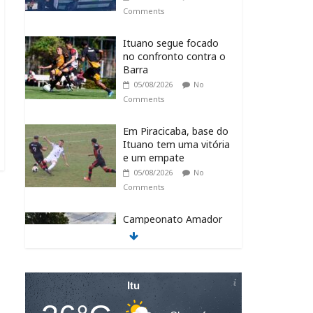
Comments
Ituano segue focado
no confronto contra o
Barra
05/08/2026
No
Comments
Em Piracicaba, base do
Ituano tem uma vitória
e um empate
05/08/2026
No
Comments
Campeonato Amador
Série Ouro tem
sequência em Itu
05/08/2026
No
Comments
Itu
Itu recebe o NPC