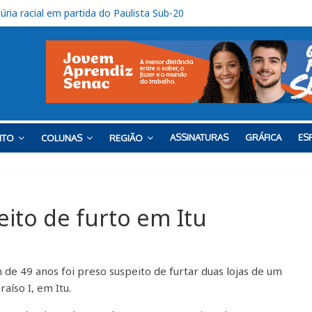
 SP-075, em Itu
onto contra o Barra
o tem uma vitória e um empate
ro tem sequência em Itu
úria racial em partida do Paulista Sub-20
ASSINATURAS
GRÁFICA
ESP
NTO
COLUNAS
REGIÃO
to de furto em Itu
de 49 anos foi preso suspeito de furtar duas lojas de um
aíso I, em Itu.