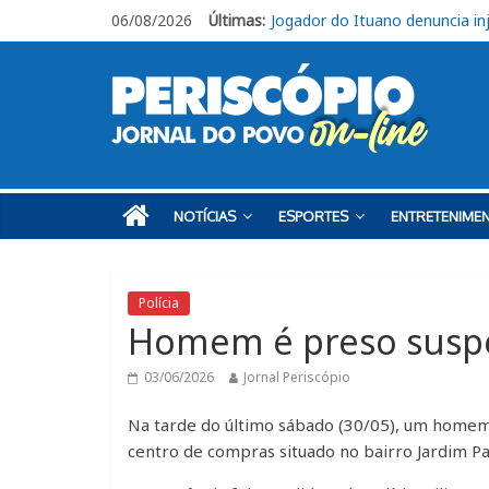
06/08/2026
Últimas:
Jovem morre após acidente na
Ituano segue focado no confr
Em Piracicaba, base do Ituan
Campeonato Amador Série Ou
Jogador do Ituano denuncia inj
NOTÍCIAS
ESPORTES
ENTRETENIME
Polícia
Homem é preso suspei
03/06/2026
Jornal Periscópio
Na tarde do último sábado (30/05), um homem 
centro de compras situado no bairro Jardim Par