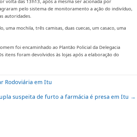
, por volta das 13h13, após a mesma ser acionada por
lagraram pelo sistema de monitoramento a ação do indivíduo,
as autoridades.
lo, uma mochila, três camisas, duas cuecas, um casaco, uma
 homem foi encaminhado ao Plantão Policial da Delegacia
Os itens foram devolvidos às lojas após a elaboração do
ar Rodoviária em Itu
upla suspeita de furto a farmácia é presa em Itu
→