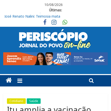
10/08/2026
Últimas:
José Renato Nalini: Teimosia mata
Obras de R$ 54 milhões avançam na Rodovia Vereador José de
Moraes, em Cabreúva
Em casa, Ituano Sub-20 perde para o Red Bull Bragantino
Ituano quer união para vencer o Barra neste sábado
Ituano vence o Barra pelo Campeonato Brasileiro da Série C
Cotidiano
Saúde
Itu amplia a vacinação