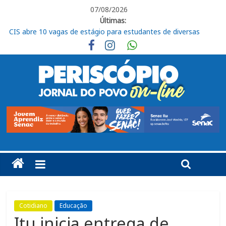
07/08/2026
Últimas:
CIS abre 10 vagas de estágio para estudantes de diversas
áreas em Itu
Livro “Roberto de Francisco, organista em Itu” será lançado
nesta sexta
CEUNSP apresenta novos espaços do Bloco K no Campus
Salto
Itu registra alta no Ideb e alcança nota 6,5 nos anos iniciais do
Ensino Fundamental
Fraternidades Franciscanas realizam ação solidária em
benefício do Lar Santo Inácio, em Itu
Cotidiano
Educação
Itu inicia entrega de