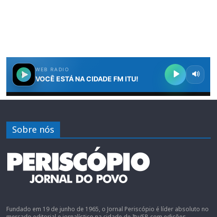
Sobre nós
Fundado em 19 de junho de 1965, o Jornal Periscópio é líder absoluto no
mercado editorial e jornalístico na cidade de Itu/SP, com edições