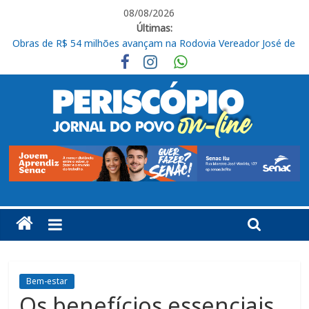
08/08/2026
Últimas:
Obras de R$ 54 milhões avançam na Rodovia Vereador José de
Moraes, em Cabreúva
Em casa, Ituano Sub-20 perde para o Red Bull Bragantino
Ituano quer união para vencer o Barra neste sábado
Feira + Itu acontece neste final de semana na Praça do Carmo
José Renato Nalini: Teimosia mata
Bem-estar
Os benefícios essenciais