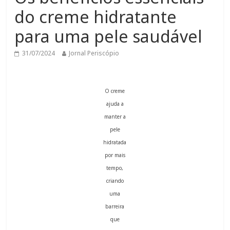
do creme hidratante
para uma pele saudável
31/07/2024
Jornal Periscópio
O creme
ajuda a
manter a
pele
hidratada
por mais
tempo,
criando
uma
barreira
que