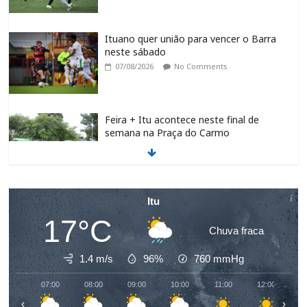
Ituano quer união para vencer o Barra
neste sábado
07/08/2026
No Comments
Feira + Itu acontece neste final de
semana na Praça do Carmo
07/08/2026
No Comments
Programa de requalificação asfáltica
Itu
inicia nova etapa no São Judas Tadeu
17°C
07/08/2026
No Comments
Chuva fraca
1.4 m/s
96%
760
mmHg
José Renato Nalini: Teimosia mata
07:00
08:00
09:00
10:00
11:00
12:00
1
07/08/2026
No Comments
‹
›