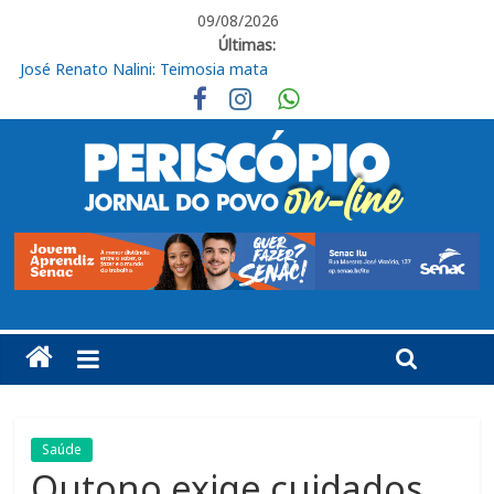
09/08/2026
Últimas:
José Renato Nalini: Teimosia mata
Obras de R$ 54 milhões avançam na Rodovia Vereador José de
Moraes, em Cabreúva
Em casa, Ituano Sub-20 perde para o Red Bull Bragantino
Ituano quer união para vencer o Barra neste sábado
Ituano vence o Barra pelo Campeonato Brasileiro da Série C
Saúde
Outono exige cuidados