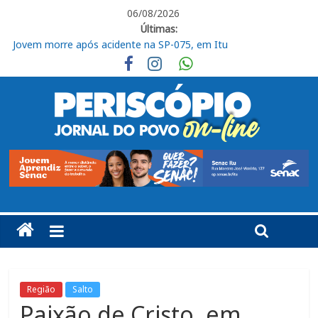
06/08/2026
Últimas:
Jovem morre após acidente na SP-075, em Itu
Ituano segue focado no confronto contra o Barra
Em Piracicaba, base do Ituano tem uma vitória e um empate
Campeonato Amador Série Ouro tem sequência em Itu
Jogador do Ituano denuncia injúria racial em partida do Paulista
Sub-20
Região
Salto
Paixão de Cristo, em