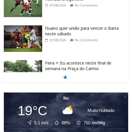
07/08/2026
No Comments
Ituano quer união para vencer o Barra
neste sábado
07/08/2026
No Comments
Feira + Itu acontece neste final de
semana na Praça do Carmo
07/08/2026
No Comments
Programa de requalificação asfáltica
Itu
inicia nova etapa no São Judas Tadeu
19°C
07/08/2026
No Comments
Muito nublado
5.1 m/s
88%
760
mmHg