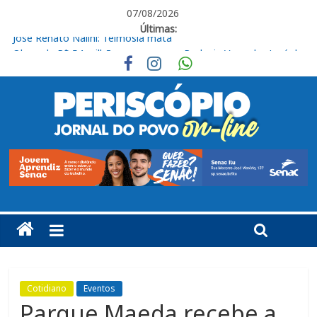
07/08/2026
Últimas:
Obras de R$ 54 milhões avançam na Rodovia Vereador José de
Moraes, em Cabreúva
Em casa, Ituano Sub-20 perde para o Red Bull Bragantino
Ituano quer união para vencer o Barra neste sábado
Feira + Itu acontece neste final de semana na Praça do Carmo
José Renato Nalini: Teimosia mata
Cotidiano
Eventos
Parque Maeda recebe a