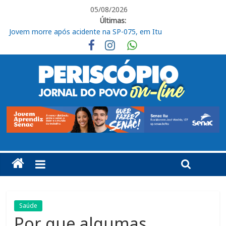
05/08/2026
Últimas:
Jovem morre após acidente na SP-075, em Itu
Ituano segue focado no confronto contra o Barra
Em Piracicaba, base do Ituano tem uma vitória e um empate
Campeonato Amador Série Ouro tem sequência em Itu
Jogador do Ituano denuncia injúria racial em partida do Paulista
Sub-20
Saúde
Por que algumas