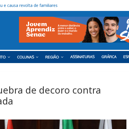
ais na SP-300, em Itu, a partir de 17 de agosto
uspeições em processo contra Moacir Cova é rejeitado
rganista em Itu” será lançado nesta sexta
ços do Bloco K no Campus Salto
 e causa revolta de familiares
ASSINATURAS
GRÁFICA
ESP
NTO
COLUNAS
REGIÃO
uebra de decoro contra
ada