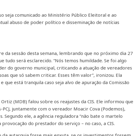
o seja comunicado ao Ministério Público Eleitoral e ao
tual abuso de poder político e disseminação de notícias
vre da sessão desta semana, lembrando que no próximo dia 27
que tudo será esclarecido. “Nós temos humildade. Se foi algo
líder do governo municipal, criticando a atuação de vereadores
as que só sabem criticar. Esses têm valor”, ironizou. Ela
 que está tranquila caso seja alvo de apuração da Comissão
rtiz (MDB) falou sobre os reajustes da CIS. Ele informou que
es-PCJ, juntamente com o vereador Moacir Cova (Podemos),
. Segundo ele, a agência reguladora “não bate o martelo
 provocação do prestador do serviço – no caso, a CIS.
o da autarquia fosse mais enxuta, se os investimentos fossem