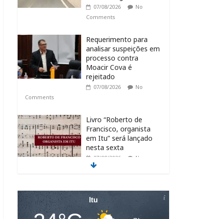
07/08/2026
No
Comments
Requerimento para
analisar suspeições em
processo contra
Moacir Cova é
rejeitado
07/08/2026
No
Comments
Livro “Roberto de
Francisco, organista
em Itu” será lançado
nesta sexta
07/08/2026
No
Comments
CEUNSP apresenta
novos espaços do
Itu
Bloco K no Campus
Salto