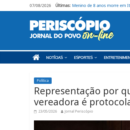
07/08/2026
Últimas:
Obra provoca interdições parci
Requerimento para analisar s
Livro “Roberto de Francisco, o
CEUNSP apresenta novos espa
Menino de 8 anos morre em Itu
NOTÍCIAS
ESPORTES
ENTRETENIME
Política
Representação por q
vereadora é protocol
23/05/2026
Jornal Periscópio