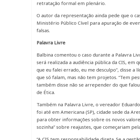
retratação formal em plenário.
O autor da representação ainda pede que o cas
Ministério Público Cível para apuração de even
falsas.
Palavra Livre
Balbina comentou o caso durante a Palavra Li
será realizada a audiência pública da CIS, em 
que eu falei errado, eu me desculpo”, disse a 
que só falam, mas não tem projetos. “Tem pesso
também disse não se arrepender do que falou e
de Ética.
Também na Palavra Livre, o vereador Eduardo O
foi até em Americana (SP), cidade sede da Ar
para obter informações sobre os novos valores
sozinha” sobre reajustes, que começariam pela
“A CIS tem responsabilidade direta. Se a gestã