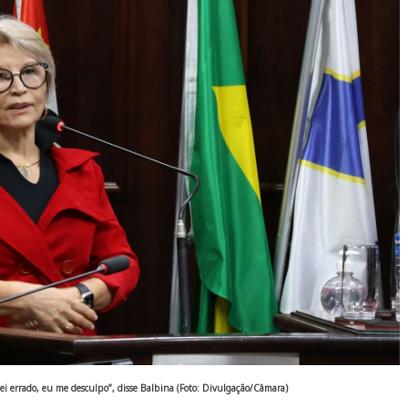
ei errado, eu me desculpo”, disse Balbina (Foto: Divulgação/Câmara)