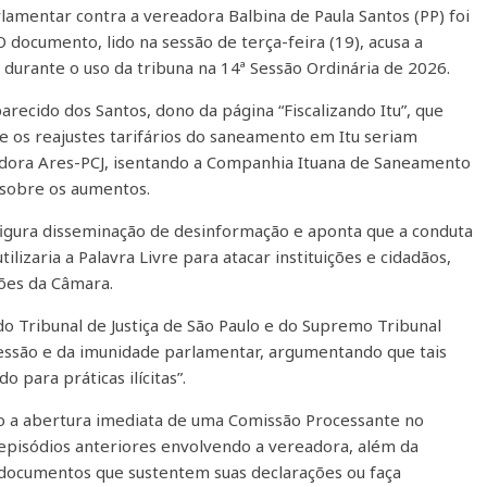
mentar contra a vereadora Balbina de Paula Santos (PP) foi
 documento, lido na sessão de terça-feira (19), acusa a
durante o uso da tribuna na 14ª Sessão Ordinária de 2026.
recido dos Santos, dono da página “Fiscalizando Itu”, que
e os reajustes tarifários do saneamento em Itu seriam
adora Ares-PCJ, isentando a Companhia Ituana de Saneamento
 sobre os aumentos.
figura disseminação de desinformação e aponta que a conduta
ilizaria a Palavra Livre para atacar instituições e cidadãos,
sões da Câmara.
Tribunal de Justiça de São Paulo e do Supremo Tribunal
ressão e da imunidade parlamentar, argumentando que tais
 para práticas ilícitas”.
o a abertura imediata de uma Comissão Processante no
 episódios anteriores envolvendo a vereadora, além da
 documentos que sustentem suas declarações ou faça