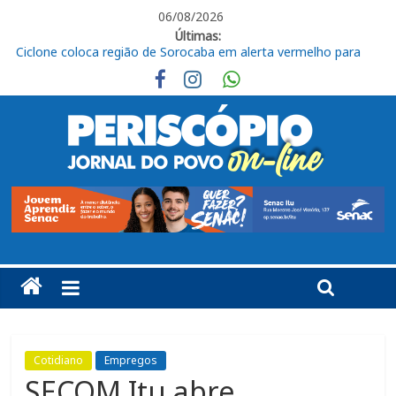
06/08/2026
Últimas:
“Michael” retorna ao Cine Plaza Itu em sessão especial pelo
aniversário do Rei do Pop
Lei Maria da Penha: 20 anos de uma conquista que exige
compromisso e ação constantes
Júri condena homem a oito anos de prisão por tentativa de
feminicídio em Itu
Bienal do Livro de São Paulo apresenta programação oficial da
maior edição de sua história
Ciclone coloca região de Sorocaba em alerta vermelho para
ventos de até 100 km/h
Cotidiano
Empregos
SECOM Itu abre