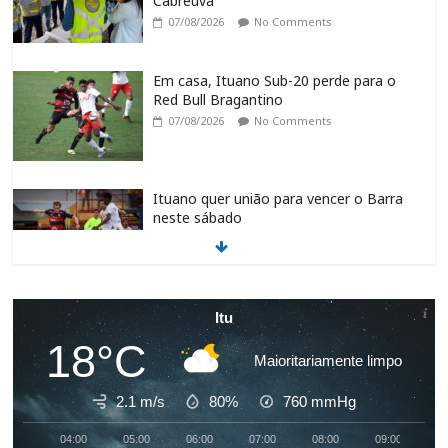
Cabreúva
07/08/2026
No Comments
Em casa, Ituano Sub-20 perde para o
Red Bull Bragantino
07/08/2026
No Comments
Ituano quer união para vencer o Barra
neste sábado
07/08/2026
No Comments
Feira + Itu acontece neste final de
Itu
semana na Praça do Carmo
18°C
07/08/2026
No Comments
Maioritariamente limpo
2.1 m/s
80%
760
mmHg
Ituano vence o Barra pelo Campeonato
04:00
05:00
06:00
07:00
08:00
09:00
1