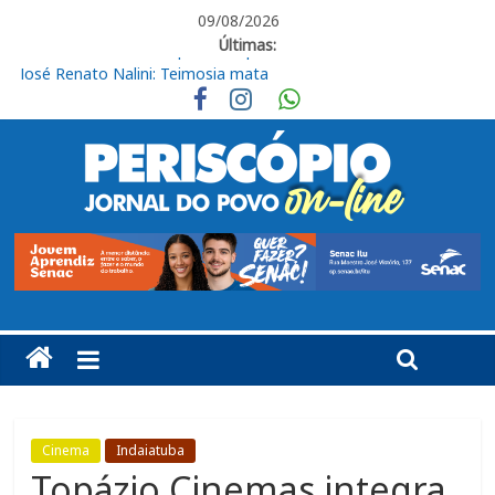
09/08/2026
Últimas:
José Renato Nalini: Teimosia mata
Obras de R$ 54 milhões avançam na Rodovia Vereador José de
Moraes, em Cabreúva
Em casa, Ituano Sub-20 perde para o Red Bull Bragantino
Ituano quer união para vencer o Barra neste sábado
Ituano vence o Barra pelo Campeonato Brasileiro da Série C
Cinema
Indaiatuba
Topázio Cinemas integra