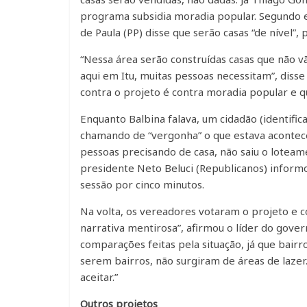
programa subsidia moradia popular. Segundo e
de Paula (PP) disse que serão casas “de nível”
“Nessa área serão construídas casas que não 
aqui em Itu, muitas pessoas necessitam”, disse
contra o projeto é contra moradia popular e 
Enquanto Balbina falava, um cidadão (identifi
chamando de “vergonha” o que estava acontece
pessoas precisando de casa, não saiu o loteame
presidente Neto Beluci (Republicanos) inform
sessão por cinco minutos.
Na volta, os vereadores votaram o projeto e c
narrativa mentirosa”, afirmou o líder do gove
comparações feitas pela situação, já que bai
serem bairros, não surgiram de áreas de lazer.
aceitar.”
Outros projetos