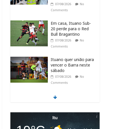
07/08/2026
No
Comments
Em casa, Ituano Sub-
20 perde para o Red
Bull Bragantino
07/08/2026
No
Comments
Ituano quer união para
vencer o Barra neste
sábado
07/08/2026
No
Comments
Feira + Itu acontece
neste final de semana
na Praça do Carmo
07/08/2026
No
Itu
Comments