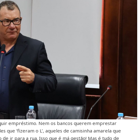
seguir empréstimo. Nem os bancos querem emprestar
es que ‘fizeram o L’, aqueles de camisinha amarela que
co de ir para a rua. Isso que é má gestão! Mas é tudo de