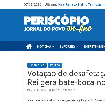
07/08/2026
Últimas:
Obras de R$ 54 milhões avan
Em casa, Ituano Sub-20 perde 
Ituano quer união para vencer
Feira + Itu acontece neste fi
José Renato Nalini: Teimosia 
NOTÍCIAS
ESPORTES
ENTRETENIME
Destaques
Política
Votação de desafetaç
Rei gera bate-boca no
22/11/2025
Jornal Periscópio
Realizada na última terça-feira (18), a 35ª Se