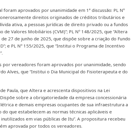
pal foram aprovados por unanimidade em 1ª discussão: PL Nº
 onerosamente direitos originados de créditos tributários e
ívida ativa, a pessoas jurídicas de direito privado ou a fundos
 de Valores Mobiliários (CVM)”; PL Nº 148/2025, que “Altera
1, de 27 de junho de 2025, que dispõe sobre a criação do Fundo
D”; e PL Nº 155/2025, que “Institui o Programa de Incentivo
”.
os por vereadores foram aprovados por unanimidade, sendo
 Alves, que “Institui o Dia Municipal do Fisioterapeuta e do
 Paula, que Altera e acrescenta dispositivos na Lei
“Dispõe sobre a obrigatoriedade da empresa concessionária
elétrica e demais empresas ocupantes de sua infraestrutura a
o do que estabelecem as normas técnicas aplicáveis e
inutilizados em vias públicas de Itu”. A propositura recebeu
ém aprovada por todos os vereadores.