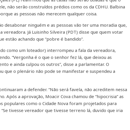
le, não serão construídos prédios como os da CDHU. Balbina
, porque as pessoas não merecem qualquer coisa.
vão desabonar ninguém e as pessoas vão ter uma moradia que,
 a vereadora. Já Luisinho Silveira (PDT) disse que quem votar
que estão achando que “pobre é bandido”.
cado como um loteador) interrompeu a fala da vereadora,
ndo. “Vergonha é o que o senhor fez lá, que deixou as
nto e ainda culpou os outros”, disse a parlamentar. O
ou que o plenário não pode se manifestar e suspendeu a
ontinuaram a defender. “Não será favela, não acreditem nessa
rno. Após a aprovação, Moacir Cova chamou de “hipocrisia” as
rros populares como o Cidade Nova foram projetados para
 “Se tivesse vereador que tivesse terreno lá, duvido que iria