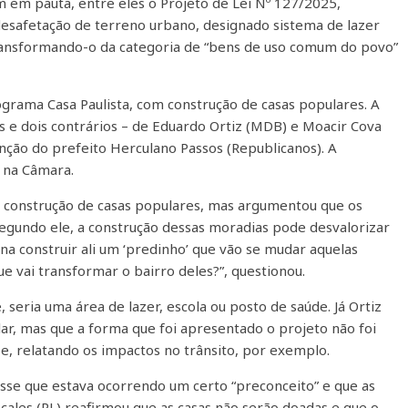
m em pauta, entre eles o Projeto de Lei Nº 127/2025,
desafetação de terreno urbano, designado sistema de lazer
transformando-o da categoria de “bens de uso comum do povo”
ograma Casa Paulista, com construção de casas populares. A
 e dois contrários – de Eduardo Ortiz (MDB) e Moacir Cova
nção do prefeito Herculano Passos (Republicanos). A
 na Câmara.
a a construção de casas populares, mas argumentou que os
gundo ele, a construção dessas moradias pode desvalorizar
ina construir ali um ‘predinho’ que vão se mudar aquelas
ue vai transformar o bairro deles?”, questionou.
seria uma área de lazer, escola ou posto de saúde. Já Ortiz
r, mas que a forma que foi apresentado o projeto não foi
se, relatando os impactos no trânsito, por exemplo.
sse que estava ocorrendo um certo “preconceito” e que as
çales (PL) reafirmou que as casas não serão doadas e que o