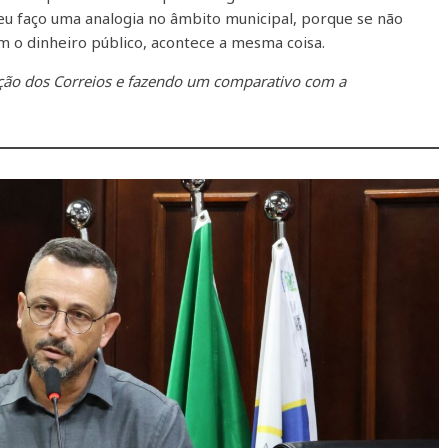
o eu faço uma analogia no âmbito municipal, porque se não
om o dinheiro público, acontece a mesma coisa.
ção dos Correios e fazendo um comparativo com a