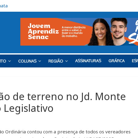
çam na Rodovia Vereador José de Moraes, em Cabreúva
para o Red Bull Bragantino
 o Barra neste sábado
nal de semana na Praça do Carmo
mata
ASSINATURAS
GRÁFICA
ESP
NTO
COLUNAS
REGIÃO
ão de terreno no Jd. Monte
 Legislativo
ssão Ordinária contou com a presença de todos os vereadores