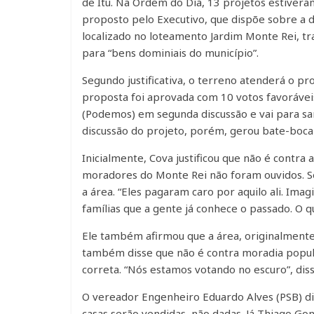
de Itu. Na Ordem do Dia, 13 projetos estivera
proposto pelo Executivo, que dispõe sobre a 
localizado no loteamento Jardim Monte Rei, 
para “bens dominiais do município”.
Segundo justificativa, o terreno atenderá o pr
proposta foi aprovada com 10 votos favoráveis
(Podemos) em segunda discussão e vai para sa
discussão do projeto, porém, gerou bate-boca
Inicialmente, Cova justificou que não é contr
moradores do Monte Rei não foram ouvidos. Se
a área. “Eles pagaram caro por aquilo ali. Imag
famílias que a gente já conhece o passado. O q
Ele também afirmou que a área, originalmente, 
também disse que não é contra moradia popula
correta. “Nós estamos votando no escuro”, dis
O vereador Engenheiro Eduardo Alves (PSB) di
casas serão vendidas, não dadas. Já Thiago Gon