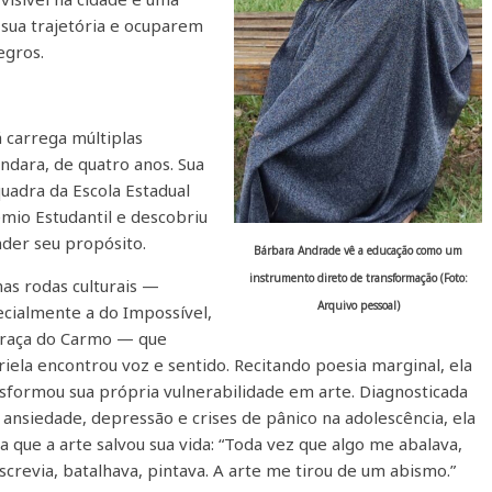
 sua trajetória e ocuparem
egros.
 carrega múltiplas
ndara, de quatro anos. Sua
adra da Escola Estadual
mio Estudantil e descobriu
der seu propósito.
Bárbara Andrade vê a educação como um
instrumento direto de transformação (Foto:
nas rodas culturais —
Arquivo pessoal)
cialmente a do Impossível,
Praça do Carmo — que
iela encontrou voz e sentido. Recitando poesia marginal, ela
sformou sua própria vulnerabilidade em arte. Diagnosticada
ansiedade, depressão e crises de pânico na adolescência, ela
a que a arte salvou sua vida: “Toda vez que algo me abalava,
screvia, batalhava, pintava. A arte me tirou de um abismo.”