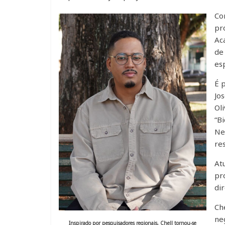
Co
pr
Ac
de
es
É 
Jo
Ol
“B
Neg
re
At
pr
di
Ch
ne
Inspirado por pesquisadores regionais, Chell tornou-se