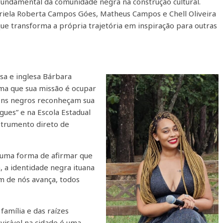
fundamental da comunidade negra na construção cultural.
iela Roberta Campos Góes, Matheus Campos e Chell Oliveira
e transforma a própria trajetória em inspiração para outras
sa e inglesa Bárbara
rma que sua missão é ocupar
vens negros reconheçam sua
gues” e na Escola Estadual
strumento direto de
é uma forma de afirmar que
, a identidade negra ituana
um de nós avança, todos
família e das raízes
 visível na cidade é uma