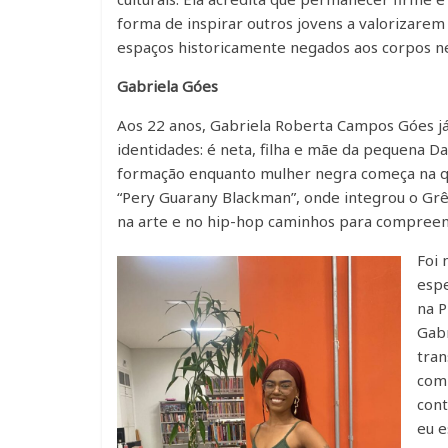
forma de inspirar outros jovens a valorizarem
espaços historicamente negados aos corpos n
Gabriela Góes
Aos 22 anos, Gabriela Roberta Campos Góes já
identidades: é neta, filha e mãe da pequena Da
formação enquanto mulher negra começa na qu
“Pery Guarany Blackman”, onde integrou o Grê
na arte e no hip-hop caminhos para compreen
Foi 
espe
na 
Gabr
tran
com 
cont
eu e