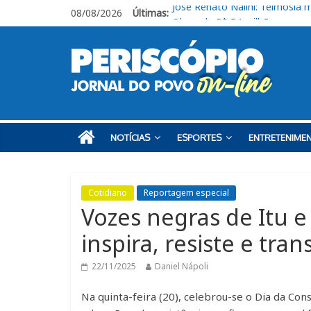
08/08/2026
Últimas:
Obras de R$ 54 milhões avan
Em casa, Ituano Sub-20 perde 
Ituano quer união para vencer
Feira + Itu acontece neste fi
José Renato Nalini: Teimosia 
NOTÍCIAS
ESPORTES
ENTRETENIME
Cotidiano
Reportagem especial
Vozes negras de Itu e
inspira, resiste e tra
22/11/2025
Daniel Nápoli
Na quinta-feira (20), celebrou-se o Dia da Cons