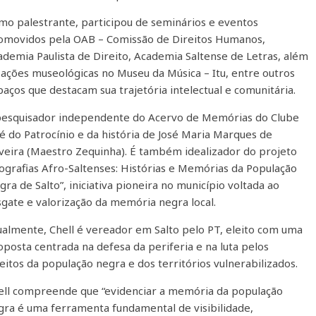
mo palestrante, participou de seminários e eventos
omovidos pela OAB – Comissão de Direitos Humanos,
ademia Paulista de Direito, Academia Saltense de Letras, além
 ações museológicas no Museu da Música – Itu, entre outros
paços que destacam sua trajetória intelectual e comunitária.
pesquisador independente do Acervo de Memórias do Clube
sé do Patrocínio e da história de José Maria Marques de
iveira (Maestro Zequinha). É também idealizador do projeto
iografias Afro-Saltenses: Histórias e Memórias da População
ra de Salto”, iniciativa pioneira no município voltada ao
sgate e valorização da memória negra local.
ualmente, Chell é vereador em Salto pelo PT, eleito com uma
oposta centrada na defesa da periferia e na luta pelos
reitos da população negra e dos territórios vulnerabilizados.
ell compreende que “evidenciar a memória da população
gra é uma ferramenta fundamental de visibilidade,