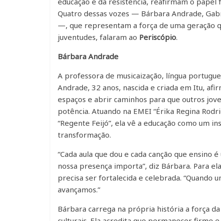
educação e da resistência, reafirmam o papel 
Quatro dessas vozes — Bárbara Andrade, Gabr
—, que representam a força de uma geração qu
juventudes, falaram ao
Periscópio
.
Bárbara Andrade
A professora de musicaização, língua portugue
Andrade, 32 anos, nascida e criada em Itu, afi
espaços e abrir caminhos para que outros jo
potência. Atuando na EMEI “Érika Regina Rodri
“Regente Feijó”, ela vê a educação como um in
transformação.
“Cada aula que dou e cada canção que ensino 
nossa presença importa”, diz Bárbara. Para ela
precisa ser fortalecida e celebrada. “Quando 
avançamos.”
Bárbara carrega na própria história a força da 
culturais. Ela acredita que permanecer firme e