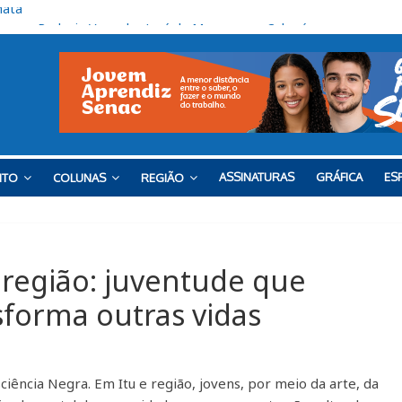
çam na Rodovia Vereador José de Moraes, em Cabreúva
para o Red Bull Bragantino
 o Barra neste sábado
nal de semana na Praça do Carmo
mata
ASSINATURAS
GRÁFICA
ESP
NTO
COLUNAS
REGIÃO
 região: juventude que
nsforma outras vidas
ciência Negra. Em Itu e região, jovens, por meio da arte, da