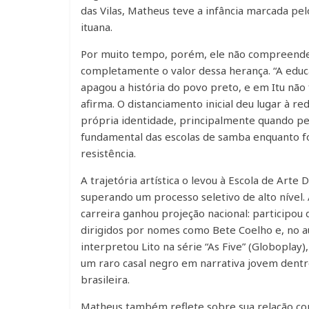
das Vilas, Matheus teve a infância marcada p
ituana.
Por muito tempo, porém, ele não compreend
completamente o valor dessa herança. “A educ
apagou a história do povo preto, e em Itu não 
afirma. O distanciamento inicial deu lugar à r
própria identidade, principalmente quando p
fundamental das escolas de samba enquanto f
resistência.
A trajetória artística o levou à Escola de Arte 
superando um processo seletivo de alto nível. A
carreira ganhou projeção nacional: participou
dirigidos por nomes como Bete Coelho e, no au
interpretou Lito na série “As Five” (Globoplay
um raro casal negro em narrativa jovem dentr
brasileira.
Matheus também reflete sobre sua relação co