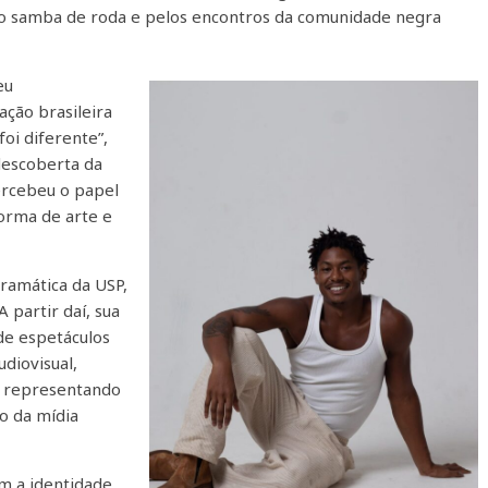
elo samba de roda e pelos encontros da comunidade negra
eu
ação brasileira
foi diferente”,
edescoberta da
ercebeu o papel
orma de arte e
Dramática da USP,
 partir daí, sua
 de espetáculos
diovisual,
), representando
o da mídia
m a identidade