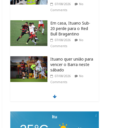
07/08/2026
No
Comments
Em casa, Ituano Sub-
20 perde para o Red
Bull Bragantino
07/08/2026
No
Comments
Ituano quer união para
vencer o Barra neste
sábado
07/08/2026
No
Comments
Feira + Itu acontece
neste final de semana
na Praça do Carmo
07/08/2026
No
Itu
Comments