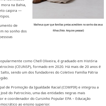
e mora na Bahia,
to caipira —
tipos.
Matheus quer que famílias pretas acreditem no sonho dos seus
trumento de
tem no sonho dos
filhos (Foto: Arquivo pessoal)
 pessoas
 popularmente como Chell Oliveira, é graduado em História
atrocínio (CEUNSP), formado em 2020. Há mais de 20 anos é
Salto, sendo um dos fundadores do Coletivo Família Pátria
gião.
al de Promoção da Igualdade Racial (COMPIR) e integrou a
a José do Patrocínio, uma das entidades negras mais
sor e coordenador do Cursinho Popular EPA – Educação
mocrático ao ensino superior.