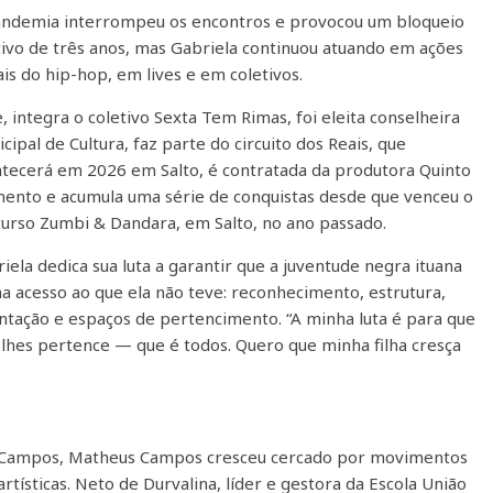
andemia interrompeu os encontros e provocou um bloqueio
tivo de três anos, mas Gabriela continuou atuando em ações
ais do hip-hop, em lives e em coletivos.
, integra o coletivo Sexta Tem Rimas, foi eleita conselheira
cipal de Cultura, faz parte do circuito dos Reais, que
tecerá em 2026 em Salto, é contratada da produtora Quinto
ento e acumula uma série de conquistas desde que venceu o
urso Zumbi & Dandara, em Salto, no ano passado.
iela dedica sua luta a garantir que a juventude negra ituana
a acesso ao que ela não teve: reconhecimento, estrutura,
ntação e espaços de pertencimento. “A minha luta é para que
lhes pertence — que é todos. Quero que minha filha cresça
de Campos, Matheus Campos cresceu cercado por movimentos
rtísticas. Neto de Durvalina, líder e gestora da Escola União