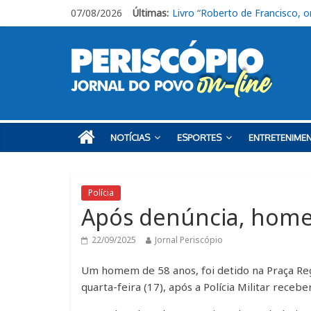
07/08/2026
Últimas:
CEUNSP apresenta novos espa
Itu registra alta no Ideb e al
Fraternidades Franciscanas rea
CIS abre 10 vagas de estágio 
Livro “Roberto de Francisco, o
NOTÍCIAS
ESPORTES
ENTRETENIME
Polícia
Após denúncia, homem
22/09/2025
Jornal Periscópio
Um homem de 58 anos, foi detido na Praça Regen
quarta-feira (17), após a Polícia Militar receb