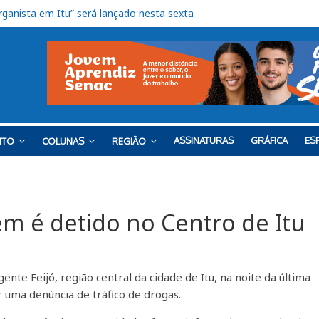
ços do Bloco K no Campus Salto
cança nota 6,5 nos anos iniciais do Ensino Fundamental
lizam ação solidária em benefício do Lar Santo Inácio, em Itu
para estudantes de diversas áreas em Itu
rganista em Itu” será lançado nesta sexta
ASSINATURAS
GRÁFICA
ESP
NTO
COLUNAS
REGIÃO
 é detido no Centro de Itu
te Feijó, região central da cidade de Itu, na noite da última
er uma denúncia de tráfico de drogas.