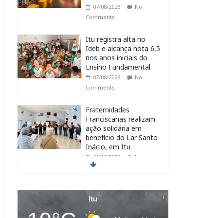
07/08/2026
No
Comments
Itu registra alta no
Ideb e alcança nota 6,5
nos anos iniciais do
Ensino Fundamental
07/08/2026
No
Comments
Fraternidades
Franciscanas realizam
ação solidária em
benefício do Lar Santo
Inácio, em Itu
06/08/2026
No
Comments
CIS abre 10 vagas de
estágio para
Itu
estudantes de diversas
áreas em Itu