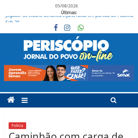
05/08/2026
Últimas:
Jovem morre após acidente na SP-075, em Itu
Ituano segue focado no confronto contra o Barra
Em Piracicaba, base do Ituano tem uma vitória e um empate
Campeonato Amador Série Ouro tem sequência em Itu
Jogador do Ituano denuncia injúria racial em partida do Paulista
Sub-20
Polícia
Caminhão com carga de