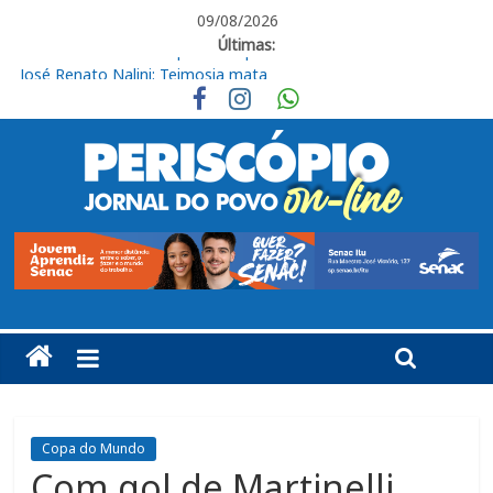
09/08/2026
Últimas:
José Renato Nalini: Teimosia mata
Obras de R$ 54 milhões avançam na Rodovia Vereador José de
Moraes, em Cabreúva
Em casa, Ituano Sub-20 perde para o Red Bull Bragantino
Ituano quer união para vencer o Barra neste sábado
Ituano vence o Barra pelo Campeonato Brasileiro da Série C
Copa do Mundo
Com gol de Martinelli,