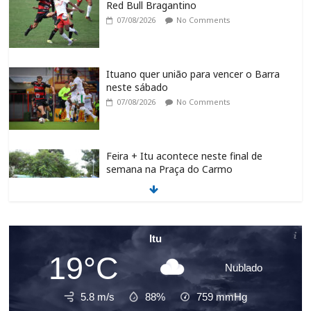
Red Bull Bragantino
07/08/2026
No Comments
Ituano quer união para vencer o Barra
neste sábado
07/08/2026
No Comments
Feira + Itu acontece neste final de
semana na Praça do Carmo
07/08/2026
No Comments
Programa de requalificação asfáltica
Itu
inicia nova etapa no São Judas Tadeu
19°C
07/08/2026
No Comments
Nublado
5.8 m/s
88%
759
mmHg