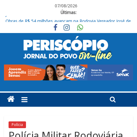
07/08/2026
Últimas:
Obras de R$ 54 milhões avançam na Rodovia Vereador José de
Moraes, em Cabreúva
Em casa, Ituano Sub-20 perde para o Red Bull Bragantino
Ituano quer união para vencer o Barra neste sábado
Feira + Itu acontece neste final de semana na Praça do Carmo
José Renato Nalini: Teimosia mata
Polícia
Polícia Militar Rodoviária