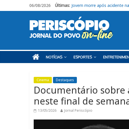
06/08/2026
Últimas:
Jovem morre após acidente na
Ituano segue focado no confr
Em Piracicaba, base do Ituan
Campeonato Amador Série Ou
Jogador do Ituano denuncia inj
NOTÍCIAS
ESPORTES
ENTRETENIME
Cinema
Destaques
Documentário sobre a
neste final de seman
13/05/2026
Jornal Periscópio