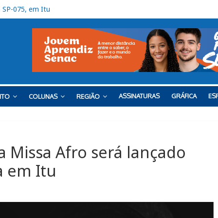
 SP-075, em Itu
onto contra o Barra
o tem uma vitória e um empate
ro tem sequência em Itu
úria racial em partida do Paulista Sub-20
ASSINATURAS
GRÁFICA
ESP
NTO
COLUNAS
REGIÃO
 Missa Afro será lançado
a em Itu