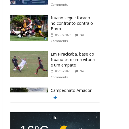
Comments
Ituano segue focado
no confronto contra o
Barra
05/08/2026
No
Comments
Em Piracicaba, base do
Ituano tem uma vitória
e um empate
05/08/2026
No
Comments
Campeonato Amador
Série Ouro tem
sequência em Itu
05/08/2026
No
Comments
Itu
Itu recebe o NPC