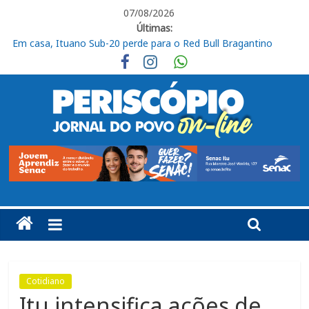
07/08/2026
Últimas:
Em casa, Ituano Sub-20 perde para o Red Bull Bragantino
Ituano quer união para vencer o Barra neste sábado
Feira + Itu acontece neste final de semana na Praça do Carmo
Programa de requalificação asfáltica inicia nova etapa no São
Judas Tadeu
Obras de R$ 54 milhões avançam na Rodovia Vereador José de
Moraes, em Cabreúva
Cotidiano
Itu intensifica ações de