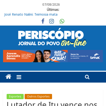
07/08/2026
Últimas:
Obras de R$ 54 milhões avançam na Rodovia Vereador José de
Moraes, em Cabreúva
Em casa, Ituano Sub-20 perde para o Red Bull Bragantino
Ituano quer união para vencer o Barra neste sábado
Feira + Itu acontece neste final de semana na Praça do Carmo
José Renato Nalini: Teimosia mata
Esportes
Outros Esportes
Lutador de Itu vence nos