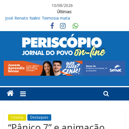
10/08/2026
Últimas:
José Renato Nalini: Teimosia mata
Obras de R$ 54 milhões avançam na Rodovia Vereador José de
Moraes, em Cabreúva
Em casa, Ituano Sub-20 perde para o Red Bull Bragantino
Ituano quer união para vencer o Barra neste sábado
Ituano vence o Barra pelo Campeonato Brasileiro da Série C
Cinema
Destaques
“Pânico 7” e animação