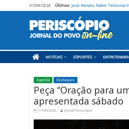
07/08/2026
Últimas:
Obras de R$ 54 milhões avan
Em casa, Ituano Sub-20 perde 
Ituano quer união para vencer
Feira + Itu acontece neste fi
José Renato Nalini: Teimosia 
NOTÍCIAS
ESPORTES
ENTRETENIME
Agenda
Destaques
Peça “Oração para um
apresentada sábado
11/09/2025
Jornal Periscópio