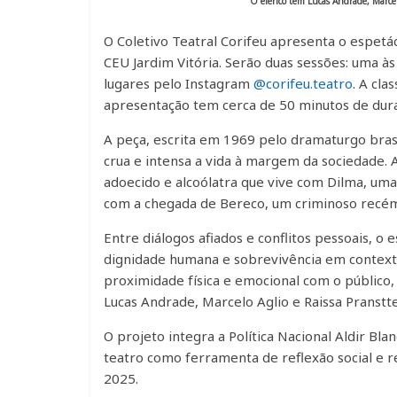
O elenco tem Lucas Andrade, Marcelo
O Coletivo Teatral Corifeu apresenta o espetá
CEU Jardim Vitória. Serão duas sessões: uma às
lugares pelo Instagram
@corifeu.teatro
. A cla
apresentação tem cerca de 50 minutos de dur
A peça, escrita em 1969 pelo dramaturgo brasi
crua e intensa a vida à margem da sociedade.
adoecido e alcoólatra que vive com Dilma, um
com a chegada de Bereco, um criminoso recém-
Entre diálogos afiados e conflitos pessoais, 
dignidade humana e sobrevivência em context
proximidade física e emocional com o público,
Lucas Andrade, Marcelo Aglio e Raissa Pransttet
O projeto integra a Política Nacional Aldir Blan
teatro como ferramenta de reflexão social e r
2025.