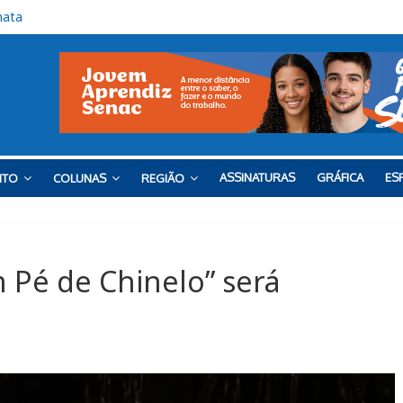
çam na Rodovia Vereador José de Moraes, em Cabreúva
para o Red Bull Bragantino
 o Barra neste sábado
nal de semana na Praça do Carmo
mata
ASSINATURAS
GRÁFICA
ESP
NTO
COLUNAS
REGIÃO
 Pé de Chinelo” será