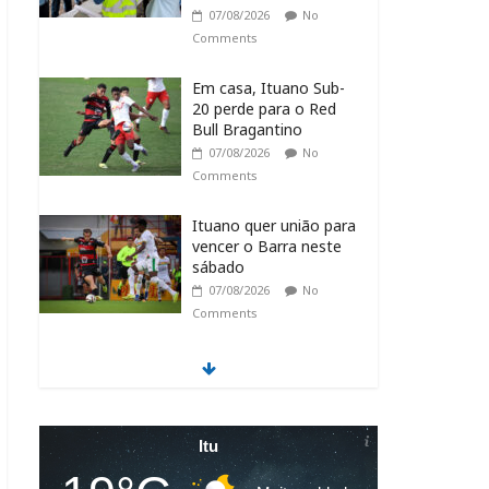
07/08/2026
No
Comments
Em casa, Ituano Sub-
20 perde para o Red
Bull Bragantino
07/08/2026
No
Comments
Ituano quer união para
vencer o Barra neste
sábado
07/08/2026
No
Comments
Feira + Itu acontece
neste final de semana
na Praça do Carmo
07/08/2026
No
Itu
Comments