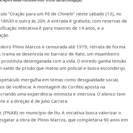
 Aglio e Raissa Pransttete (Foto: Bruna Garcia/Divulgação)
culo “Oração para um Pé de Chinelo” neste sábado (13), no
 18h30 e outra às 20h. A entrada é gratuita, com reservas de
ssificação indicativa é para maiores de 14 anos, e a
ação.
leiro Plínio Marcos e censurada até 1979, retrata de forma
 A trama se desenrola no barraco de Rato, um muambeiro
a prostituta desenganada com a vida. O enredo ganha tensão
saído da prisão que matou um policial e busca esconderijo.
o espetáculo mergulha em temas como desigualdade social,
os de violência. A montagem do Corifeu aposta na
 criando uma experiência intimista e imersiva. O elenco tem
e e a direção é de Julio Carrara.
c (PNAB) no município de Itu. A iniciativa busca valorizar o
esgatar a obra de Plínio Marcos, que completaria 90 anos em