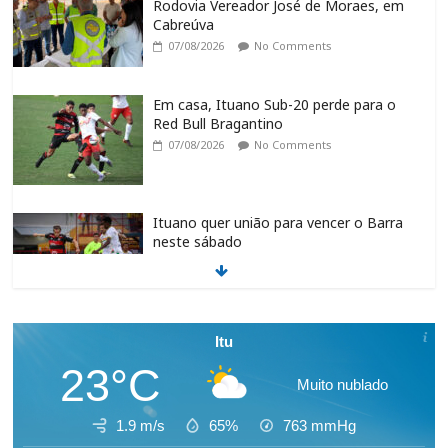
Rodovia Vereador José de Moraes, em
Cabreúva
07/08/2026
No Comments
Em casa, Ituano Sub-20 perde para o
Red Bull Bragantino
07/08/2026
No Comments
Ituano quer união para vencer o Barra
neste sábado
07/08/2026
No Comments
Feira + Itu acontece neste final de
Itu
semana na Praça do Carmo
23°C
07/08/2026
No Comments
Muito nublado
1.9 m/s
65%
763
mmHg