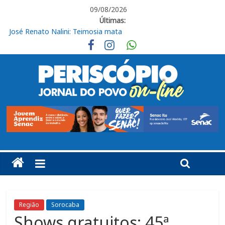
09/08/2026
Últimas:
José Renato Nalini: Teimosia mata
Obras de R$ 54 milhões avançam na Rodovia Vereador José de
Moraes, em Cabreúva
Em casa, Ituano Sub-20 perde para o Red Bull Bragantino
Ituano quer união para vencer o Barra neste sábado
Ituano vence o Barra pelo Campeonato Brasileiro da Série C
Região
Sorocaba
Shows gratuitos: 45ª