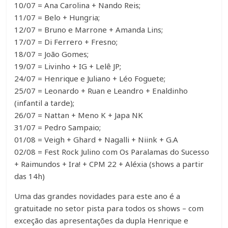
10/07 = Ana Carolina + Nando Reis;
11/07 = Belo + Hungria;
12/07 = Bruno e Marrone + Amanda Lins;
17/07 = Di Ferrero + Fresno;
18/07 = João Gomes;
19/07 = Livinho + IG + Lelê JP;
24/07 = Henrique e Juliano + Léo Foguete;
25/07 = Leonardo + Ruan e Leandro + Enaldinho
(infantil a tarde);
26/07 = Nattan + Meno K + Japa NK
31/07 = Pedro Sampaio;
01/08 = Veigh + Ghard + Nagalli + Niink + G.A
02/08 = Fest Rock Julino com Os Paralamas do Sucesso
+ Raimundos + Ira! + CPM 22 + Aléxia (shows a partir
das 14h)
Uma das grandes novidades para este ano é a
gratuitade no setor pista para todos os shows – com
exceção das apresentações da dupla Henrique e