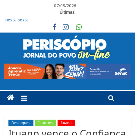
07/08/2026
Últimas:
CEUNSP apresenta novos espaços do Bloco K no Campus
Salto
Itu registra alta no Ideb e alcança nota 6,5 nos anos iniciais do
Ensino Fundamental
Fraternidades Franciscanas realizam ação solidária em
benefício do Lar Santo Inácio, em Itu
CIS abre 10 vagas de estágio para estudantes de diversas
áreas em Itu
Livro “Roberto de Francisco, organista em Itu” será lançado
nesta sexta
Destaques
Esportes
Ituano
Ituano vence o Confiança