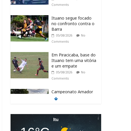
Comments
Ituano segue focado
no confronto contra o
Barra
05/08/2026
No
Comments
Em Piracicaba, base do
Ituano tem uma vitória
e um empate
05/08/2026
No
Comments
Campeonato Amador
Série Ouro tem
sequência em Itu
05/08/2026
No
Comments
Itu
Itu recebe o NPC