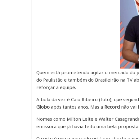
Quem está prometendo agitar o mercado do jo
do Paulistão e também do Brasileirão na TV a
reforçar a equipe.
A bola da vez é Caio Ribeiro (foto), que segu
Globo
após tantos anos. Mas a
Record
não vai 
Nomes como Milton Leite e Walter Casagrand
emissora que já havia feito uma bela propost
O certo é que o mercado está em aberto e no