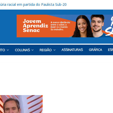
 SP-075, em Itu
onto contra o Barra
o tem uma vitória e um empate
ro tem sequência em Itu
úria racial em partida do Paulista Sub-20
ASSINATURAS
GRÁFICA
ESP
NTO
COLUNAS
REGIÃO