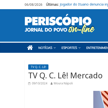
06/08/2026
Últimas:
Jovem morre após acidente na
Ituano segue focado no confr
Em Piracicaba, base do Ituan
Campeonato Amador Série Ou
Jogador do Ituano denuncia inj
NOTÍCIAS
ESPORTES
ENTRETENIME
TV Q. C. Lê!
TV Q. C. Lê! Mercado
09/10/2024
Moura Nápoli