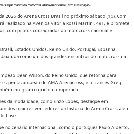
mais aguardadas do motocross latino-americano (Foto: Divulgação)
da 2026 do Arena Cross Brasil no próximo sábado (16). Com
rá realizado na Avenida Vitória Rossi Martini, 491, e promete
nos, com pilotos consagrados do motocross nacional e
rasil, Estados Unidos, Reino Unido, Portugal, Espanha,
Indaiatuba como um dos grandes encontros do motocross na
campeão Dean Wilson, do Reino Unido, que retorna para
ters, pentacampeão do AMA Arenacross, e o francês Greg
ambém integram o grid da temporada.
mes da modalidade, como Enzo Lopes, destaque em
 um dos maiores vencedores da história do Arena Cross, além
de base.
ue no cenário internacional, como o português Paulo Alberto,