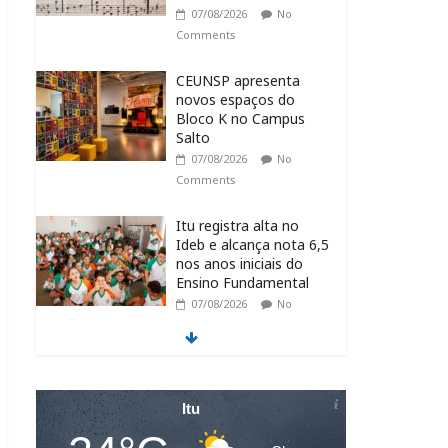
07/08/2026
No
Comments
CEUNSP apresenta
novos espaços do
Bloco K no Campus
Salto
07/08/2026
No
Comments
Itu registra alta no
Ideb e alcança nota 6,5
nos anos iniciais do
Ensino Fundamental
07/08/2026
No
Comments
Fraternidades
Franciscanas realizam
ação solidária em
Itu
benefício do Lar Santo
Inácio, em Itu