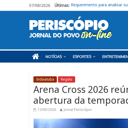
07/08/2026
Últimas:
Livro “Roberto de Francisco, o
CEUNSP apresenta novos espa
Itu registra alta no Ideb e al
Fraternidades Franciscanas rea
Requerimento para analisar s
NOTÍCIAS
ESPORTES
ENTRETENIME
Indaiatuba
Região
Arena Cross 2026 reú
abertura da tempora
13/05/2026
Jornal Periscópio