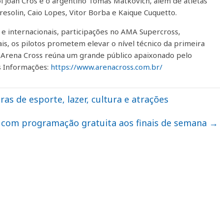
ol Joan Cros e o argentino Tomas Matkovich, além de atletas
esolin, Caio Lopes, Vitor Borba e Kaique Cuquetto.
s e internacionais, participações no AMA Supercross,
, os pilotos prometem elevar o nível técnico da primeira
 Arena Cross reúna um grande público apaixonado pelo
s Informações:
https://www.arenacross.com.br/
ras de esporte, lazer, cultura e atrações
com programação gratuita aos finais de semana
→