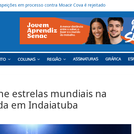
rganista em Itu” será lançado nesta sexta
ços do Bloco K no Campus Salto
cança nota 6,5 nos anos iniciais do Ensino Fundamental
lizam ação solidária em benefício do Lar Santo Inácio, em Itu
uspeições em processo contra Moacir Cova é rejeitado
ASSINATURAS
GRÁFICA
ESP
NTO
COLUNAS
REGIÃO
ne estrelas mundiais na
da em Indaiatuba