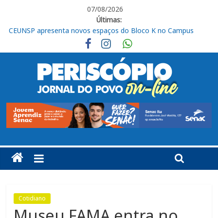
07/08/2026
Últimas:
CEUNSP apresenta novos espaços do Bloco K no Campus
Salto
Itu registra alta no Ideb e alcança nota 6,5 nos anos iniciais do
Ensino Fundamental
Fraternidades Franciscanas realizam ação solidária em
benefício do Lar Santo Inácio, em Itu
CIS abre 10 vagas de estágio para estudantes de diversas
áreas em Itu
Livro “Roberto de Francisco, organista em Itu” será lançado
nesta sexta
Cotidiano
Museu FAMA entra no