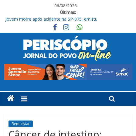
06/08/2026
Últimas:
Jovem morre após acidente na SP-075, em Itu
Ituano segue focado no confronto contra o Barra
Em Piracicaba, base do Ituano tem uma vitória e um empate
Campeonato Amador Série Ouro tem sequência em Itu
Jogador do Ituano denuncia injúria racial em partida do Paulista
Sub-20
Bem-estar
Câncer de intestino: