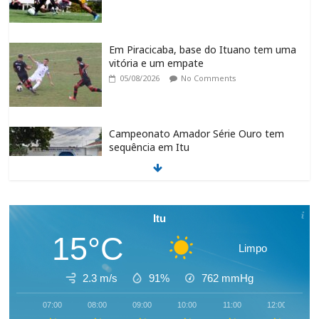
Em Piracicaba, base do Ituano tem uma
vitória e um empate
05/08/2026
No Comments
Campeonato Amador Série Ouro tem
sequência em Itu
05/08/2026
No Comments
Itu recebe o NPC MuscleContest 2026
Itu
no Parque Maeda
15°C
05/08/2026
No Comments
Limpo
2.3 m/s
91%
762
mmHg
Jogador do Ituano denuncia injúria racial
07:00
08:00
09:00
10:00
11:00
12:00
1
em partida do Paulista Sub-20