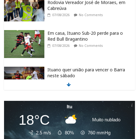
Rodovia Vereador José de Moraes, em
Cabreúva
07/08/2026
No Comments
Em casa, Ituano Sub-20 perde para o
Red Bull Bragantino
07/08/2026
No Comments
Ituano quer união para vencer o Barra
neste sábado
07/08/2026
No Comments
Feira + Itu acontece neste final de
Itu
semana na Praça do Carmo
18°C
07/08/2026
No Comments
Muito nublado
2.5 m/s
80%
760
mmHg