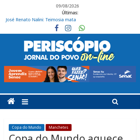
09/08/2026
Últimas:
José Renato Nalini: Teimosia mata
Obras de R$ 54 milhões avançam na Rodovia Vereador José de
Moraes, em Cabreúva
Em casa, Ituano Sub-20 perde para o Red Bull Bragantino
Ituano quer união para vencer o Barra neste sábado
Ituano vence o Barra pelo Campeonato Brasileiro da Série C
Copa do Mundo
Manchetes
Copa do Mundo aquece