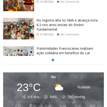
07/08/2026
No Comments
Itu registra alta no Ideb e alcança nota
6,5 nos anos iniciais do Ensino
Fundamental
07/08/2026
No Comments
Fraternidades Franciscanas realizam
ação solidária em benefício do Lar
Santo Inácio, em Itu
06/08/2026
No Comments
CIS abre 10 vagas de estágio para
Itu
estudantes de diversas áreas em Itu
23°C
06/08/2026
No Comments
Nublado
4.6 m/s
64%
760
mmHg
Requerimento para analisar suspeições
11:00
12:00
13:00
14:00
15:00
16:00
1