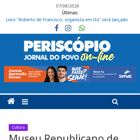
07/08/2026
Últimas:
Livro “Roberto de Francisco, organista em Itu” será lançado
nesta sexta
CEUNSP apresenta novos espaços do Bloco K no Campus
Salto
Itu registra alta no Ideb e alcança nota 6,5 nos anos iniciais do
Ensino Fundamental
Fraternidades Franciscanas realizam ação solidária em
benefício do Lar Santo Inácio, em Itu
Requerimento para analisar suspeições em processo contra
Moacir Cova é rejeitado
Cultura
Museu Republicano de